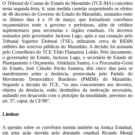
Telegram
O Tribunal de Contas do Estado do Maranhão (TCE-MA) concedeu
nesta segunda-feira, 6, uma medida cautelar suspendendo os efeitos
de 48 decretos do Governo do Estado do Maranhão, assinados entre
os últimos dias 4 e 19 de março, que formalizam convênios
orçamentários entre o governo e prefeituras, além de créditos
suplementares para secretarias e órgãos estaduais. Os decretos
assinados pelo governador Jackson Lago, após a sua cassação pelo
Tribunal Superior Eleitoral (TSE), utilizaram cerca de R$300
milhões das reservas públicas do Maranhão. A decisão foi assinada
pelo Conselheiro do TCE Yêdo Flamarion Lobão. Pelo documento,
o governador do Estado, Jackson Lago, o secretário de Estado de
Planejamento e Orçamento, Abdelaziz Santos, e o Procurador-Geral
do Estado, José Cláudio Pavão Santana, têm cinco dias para se
manifestarem sobre a denúncia, protocolada pelo Partido do
Movimento Democrático Brasileiro (PMDB) do Maranhão.
Segundo a decisão do TCE, “os atos concernentes aos decretos,
objetos da denúncia, estão destituídos da motivação necessária,
andando em desacordo com o princípio da moralidade, previstos no
art. 37, caput, da CF/88”.
Liminar
A questão sobre os convênios tramita também na Justiça Estadual,
em uma ação movida pelo deputado estadual Ricardo Murad