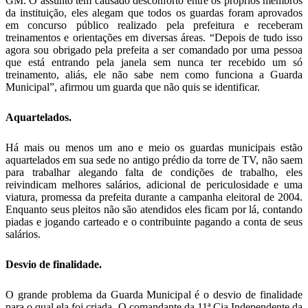
GM. O assunto tem causado desconforto entre os próprios membros
da instituição, eles alegam que todos os guardas foram aprovados
em concurso público realizado pela prefeitura e receberam
treinamentos e orientações em diversas áreas. “Depois de tudo isso
agora sou obrigado pela prefeita a ser comandado por uma pessoa
que está entrando pela janela sem nunca ter recebido um só
treinamento, aliás, ele não sabe nem como funciona a Guarda
Municipal”, afirmou um guarda que não quis se identificar.
Aquartelados.
Há mais ou menos um ano e meio os guardas municipais estão
aquartelados em sua sede no antigo prédio da torre de TV, não saem
para trabalhar alegando falta de condições de trabalho, eles
reivindicam melhores salários, adicional de periculosidade e uma
viatura, promessa da prefeita durante a campanha eleitoral de 2004.
Enquanto seus pleitos não são atendidos eles ficam por lá, contando
piadas e jogando carteado e o contribuinte pagando a conta de seus
salários.
Desvio de finalidade.
O grande problema da Guarda Municipal é o desvio de finalidade
para o qual ela foi criada. O comandante da 11ª Cia Independente da