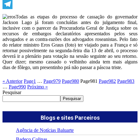
WhatsApp
Telegram
Todas as etapas do processo de cassação do governador
Jackson Lago já foram concluídas antes do julgamento final,
inclusive com o parecer da Procuradoria Geral de Justiça sobre os
recursos de embargos declaratórios apresentados pelos seus
advogados e as contra-razões dos advogados roseanistas. Pelo fato
do relator ministro Eros Graus (foto) ter viajado para a França e só
retornar possivelmente na segunda-feira dia 13 de abril, o processo
deverá ir a plenário para votação na sessão seguinte ao seu retorno.
Quer dizer; mesmo cassado o velhinho ainda tem mais alguns
dias de fôlego, um presentinho prá não passar a páscoa triste.
« Anterior
Page
1
…
Page
979
Page
980
Page
981
Page
982
Page
983
…
Page
990
Próximo »
Pesquisar
Pesquisar
Blogs e sites Parceiros
Agência de Notícias Baluarte
Badeco Colinas