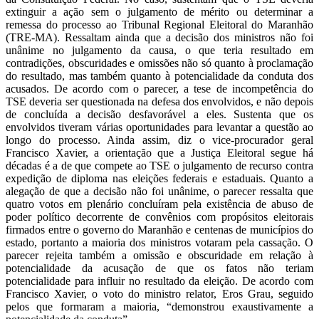
extinguir a ação sem o julgamento de mérito ou determinar a
remessa do processo ao Tribunal Regional Eleitoral do Maranhão
(TRE-MA). Ressaltam ainda que a decisão dos ministros não foi
unânime no julgamento da causa, o que teria resultado em
contradições, obscuridades e omissões não só quanto à proclamação
do resultado, mas também quanto à potencialidade da conduta dos
acusados. De acordo com o parecer, a tese de incompetência do
TSE deveria ser questionada na defesa dos envolvidos, e não depois
de concluída a decisão desfavorável a eles. Sustenta que os
envolvidos tiveram várias oportunidades para levantar a questão ao
longo do processo. Ainda assim, diz o vice-procurador geral
Francisco Xavier, a orientação que a Justiça Eleitoral segue há
décadas é a de que compete ao TSE o julgamento de recurso contra
expedição de diploma nas eleições federais e estaduais. Quanto a
alegação de que a decisão não foi unânime, o parecer ressalta que
quatro votos em plenário concluíram pela existência de abuso de
poder político decorrente de convênios com propósitos eleitorais
firmados entre o governo do Maranhão e centenas de municípios do
estado, portanto a maioria dos ministros votaram pela cassação. O
parecer rejeita também a omissão e obscuridade em relação à
potencialidade da acusação de que os fatos não teriam
potencialidade para influir no resultado da eleição. De acordo com
Francisco Xavier, o voto do ministro relator, Eros Grau, seguido
pelos que formaram a maioria, “demonstrou exaustivamente a