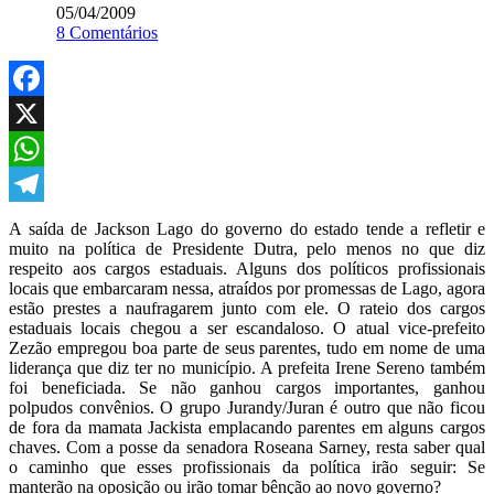
05/04/2009
8 Comentários
Facebook
X
WhatsApp
Telegram
A saída de Jackson Lago do governo do estado tende a refletir e
muito na política de Presidente Dutra, pelo menos no que diz
respeito aos cargos estaduais. Alguns dos políticos profissionais
locais que embarcaram nessa, atraídos por promessas de Lago, agora
estão prestes a naufragarem junto com ele. O rateio dos cargos
estaduais locais chegou a ser escandaloso. O atual vice-prefeito
Zezão empregou boa parte de seus parentes, tudo em nome de uma
liderança que diz ter no município. A prefeita Irene Sereno também
foi beneficiada. Se não ganhou cargos importantes, ganhou
polpudos convênios. O grupo Jurandy/Juran é outro que não ficou
de fora da mamata Jackista emplacando parentes em alguns cargos
chaves. Com a posse da senadora Roseana Sarney, resta saber qual
o caminho que esses profissionais da política irão seguir: Se
manterão na oposição ou irão tomar bênção ao novo governo?