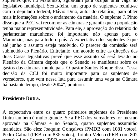
suplentes que, no Maranhão, aguardam para ocupar uma vaga no
legislativo municipal. Sexta-feira, um grupo de suplentes reuniu-se
com o deputado federal, Flávio Dino, autor do relatório, para obter
mais informações sobre o andamento da matéria. O suplente J. Pinto
disse que a PEC vai recompor as câmaras e garantir que a população
tenha maior representatividade. Para ele, a aprovação do relatório do
parlamentar maranhense foi importante não apenas para o
Maranhão, mas para todo o país. A expectativa dos suplentes é que
até junho o assunto esteja resolvido. O parecer da comissão será
submetido ao Plenário. Entretanto, um acordo entre as direções das
duas Casas legislativas prevê que esse assunto só será levado ao
Plenário da Câmara depois que o Senado se manifestar sobre os
gastos das câmaras municipais. O pastor Santos Roque disse: “essa
decisão da CCJ foi muito importante para os suplentes de
vereadores, que vem nessa luta para assumir uma vaga na Câmara
há bastante tempo, desde 2004”, pontuou.
Presidente Dutra.
A expectativa entre os quatro primeiros suplentes de Presidente
Dutra também é muito grande. Se a PEC dos vereadores for mesmo
aprovada na Câmara e no Senado, quatro suplentes assumirão
mandatos. São eles: Joaquim Gonçalves (PMDB com 1081 votos),
Pedro Cabral (PRB com 836 votos), Toinho Veloso (PRB com 805