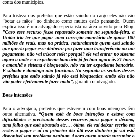
conta dos municípios.
Para tristeza dos prefeitos que estão saindo do cargo eles não vão
“botar as mãos” no dinheiro como muitos estão pensando. Quem
explica isso é um advogado especialista na área ouvido pelo Blog.
”Caso esse recurso fosse repassado somente na segunda-feira, a
União iria ter que pagar uma correção monetária de quase 100
milhões de reais, mas na prática, naturalmente quem está saindo
que queria pegar esse dinheiro pra fazer uma transferência ou um
pagamento, não vai triscar nele; porquê? ele vai entrar no sistema
agora a noite e o expediente bancário já fechou agora às 21 horas
e amanhã o sistema é bloqueado, não vai ter expediente bancário.
E sábado e domingo não funciona. Na segunda as senhas desses
prefeitos que estão saindo já vão está bloqueadas, então eles não
vão poder efetivamente fazer nada”,
garantiu o advogado.
Boas intensões
Para o advogado, prefeitos que estiverem com boas intenções têm
outra alternativa.
“Quem está de boas intenções e estava com
dificuldades e precisando desses recursos para pagar o décimo,
uma folha que está atrasada etc…, ótimo, ele vai deixar escrito em
restos a pagar e aí no primeiro dia útil esse dinheiro já vai está
disponível sem problema nenhum. Agora quem queria surrupiar o