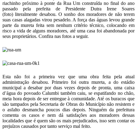
riachinho próximo à ponte da Rua Um construída no final do ano
passado pela prefeita de Presidente Dutra Irene Soares
(foto) literalmente desabou. O sonho dos moradores de não terem
suas casas alagadas virou pesadelo. A força das águas levou grande
parte da mureta feita sem nenhum critério técnico, colocando em
risco a vida de alguns moradores, até uma casa foi abandonada por
seus proprietários. Confira nas fotos a seguir.
Esta não foi a primeira vez que uma obra feita pela atual
administração desabou. Primeiro foi outra mureta, a do estádio
municipal a desabar por duas vezes depois de pronta, uma caixa
d’água do povoado Calumbi também caiu, se espatifando no chão,
meia hora depois de ser entregue à comunidade. Até os buracos que
são tampados pela Secretaria de Obras do Município não resistem e
o asfalto desmancha poucos dias depois. Ninguém da prefeitura
comenta os casos e nem dá satisfações aos moradores dessas
localidades que é quem são os mais prejudicados, isso sem contar os
prejuízos causados por tanto serviço mal feito.