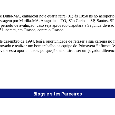
te Dutra-MA, embarcou hoje quarta feira (01) às 10:50 hs no aeropo
assagem por Marilia-MA, Araguaina –TO, São Carlos – SP, Santos- SP e
eríodo de avaliação, caso seja aprovado disputará a Segunda divisão d
sé Liberatti, em Osasco, contra o Osasco.
 dezembro de 1994, terá a oportunidade de refazer a sua carreira no fu
rovado e realizar um bom trabalho na equipe do Primavera “ afirmou W
oveite essa oportunidade, porque já demonstrou ser um jogador diferenc
Blogs e sites Parceiros