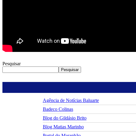
Pesquisar
Pesquisar
Agência de Notícias Baluarte
Badeco Colinas
Blog do Gildásio Brito
Blog Matias Marinho
Portal do Maranhão