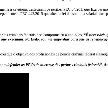
mente a categoria, destacaram os peritos: PEC 64/201, que fixa parâm
pendente; e PEC 443/2015 que altera a lei da isonomia salarial entre pe
ritos criminais federais e se comprometeu a apoia-los.
“É necessário q
as que executam. Portanto, vou me empenhar para que as reivindicaç
 que o objetivo dos profissionais da perícia criminal federal é assegur
eu a d
efender as PECs de interesse dos peritos criminais federais”
, d