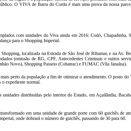
r público. O VIVA de Barra do Corda é mais uma prova da nossa parc
emplados com unidades do Viva ainda em 2016: Codó, Chapadinha, Sã
udança para o Shopping Imperial.
 Shopping, localizada na Estrada de São José de Ribamar, e na Av. Bei
andados (emissão de RG, CPF, Antecedentes Criminais e outros serviç
aranhão Novo), Shopping Passeio (Cohatrac) e FUMAC (Vila Janaína).
ara mais perto da população a fim de otimizar o atendimento. O posto d
s o expediente normal.
idades distribuídas pelo interior do Estado, em Açailândia, Bacabal, 
 transformado em uma unidade de grande porte com 60 guichês de aten
Imperial, onde dobrará o número de guichês, passando de 30 para 60.