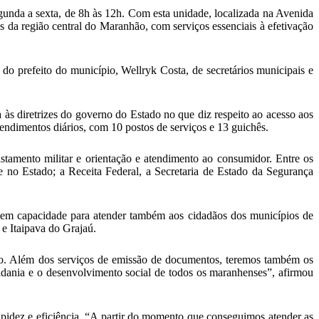
nda a sexta, de 8h às 12h. Com esta unidade, localizada na Avenida
s da região central do Maranhão, com serviços essenciais à efetivação
do prefeito do município, Wellryk Costa, de secretários municipais e
 às diretrizes do governo do Estado no que diz respeito ao acesso aos
tendimentos diários, com 10 postos de serviços e 13 guichês.
stamento militar e orientação e atendimento ao consumidor. Entre os
 no Estado; a Receita Federal, a Secretaria de Estado da Segurança
tem capacidade para atender também aos cidadãos dos municípios de
e Itaipava do Grajaú.
ão. Além dos serviços de emissão de documentos, teremos também os
dadania e o desenvolvimento social de todos os maranhenses”, afirmou
apidez e eficiência. “A partir do momento que conseguimos atender as