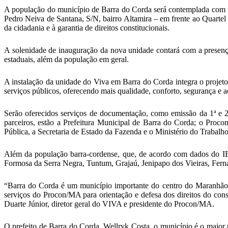
A população do município de Barra do Corda será contemplada com u
Pedro Neiva de Santana, S/N, bairro Altamira – em frente ao Quartel 
da cidadania e à garantia de direitos constitucionais.
A solenidade de inauguração da nova unidade contará com a presença 
estaduais, além da população em geral.
A instalação da unidade do Viva em Barra do Corda integra o projeto 
serviços públicos, oferecendo mais qualidade, conforto, segurança e 
Serão oferecidos serviços de documentação, como emissão da 1ª e 2ª
parceiros, estão a Prefeitura Municipal de Barra do Corda; o Proc
Pública, a Secretaria de Estado da Fazenda e o Ministério do Trabal
Além da população barra-cordense, que, de acordo com dados do IB
Formosa da Serra Negra, Tuntum, Grajaú, Jenipapo dos Vieiras, Fern
“Barra do Corda é um município importante do centro do Maranhão 
serviços do Procon/MA para orientação e defesa dos direitos do cons
Duarte Júnior, diretor geral do VIVA e presidente do Procon/MA.
O prefeito de Barra do Corda, Wellryk Costa, o município é o maior 