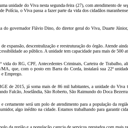
ma unidade do Viva nesta segunda-feira (27), com atendimento de segu
de Polícia, o Viva passa a fazer parte da vida dos cidadãos maranhense
do governador Flávio Dino, do diretor geral do Viva, Duarte Júnior, 
de expansão, descentralização e reestruturação do órgão. Atende ainda
acessibilidade ao público. A unidade tem capacidade para mais de 500 a
 vida do RG, CPF, Antecedentes Criminais, Carteira de Trabalho, ali
on/MA, que, com o posto em Barra do Corda, instalará sua 22ª unidade
ho e Emprego.
GE de 2015, já soma mais de 86 mil habitantes, a unidade do Viva 
ando Falcão, Joselândia, São Roberto, São Raimundo do Doca Bezerra 
e certamente será um polo de atendimento para a população da regi
umidor, algo inédito na cidade. Estamos trabalhando para garantir ci
polo da região e a população carecia de serviços prestados com mais r