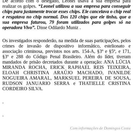
De acordo com o delegado, Leonel usava a sua empresa para
realizar os golpes.
“Leonel utilizou a sua empresa para conseguir
chips para justamente trocar esses chips. Ele cancelava o chip real
e resgatava no chip normal. Dos 120 chips que ele tinha, que a
sua empresa faturou, 79 foram utilizados para golpes só na
operadora Vivo”.
Disse Odilardo Muniz .
Os investigados responderão, na medida de suas participações, pelos
crimes de invasão de dispositivo informático, estelionato e
associação criminosa, previstos nos arts. 154-A, §3º e §5º, e 171,
§3º e 288 do Código Penal Brasileiro. Além do líder, tiveram
mandados de prisão decretados durante a operação: ANA LÚCIA
MIRANDA ROCHA, ERICK RAPHAEL REIS TEIXEIRA,
ELOAH CHRISTINA ARAÚJO MACHADO, IVANILDE
NOGUEIRA AMARAL, MARKSUEL PEREIRA DE SOUSA,
RUDSON JANUARIO SERRA e THATIELLE CRISTINA
CORDEIRO SILVA.
.
.
Com informações de Domingos Costa