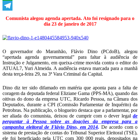
WhatsApp
Telegram
Comunista alegou agenda apertada. Ato foi resignado para o
dia 23 de janeiro de 2017
O governador do Maranhão, Flávio Dino (PCdoB), alegou
“apertada agenda governamental” para faltar à audiência de
Instrução e Julgamento, em queixa-crime movida contra o editor do
ATUAL7, Yuri Almeida. A audiência estava marcada para a manhã
desta terça-feira 29, na 3ª Vara Criminal da Capital.
Dino diz ter sido difamado em matéria que aponta para a falta de
coragem da deputada federal Eliziane Gama (PPS-MA), quando das
oitivas do dono da empresa UTC, Ricardo Pessoa, na Câmara dos
Deputados, durante a CPI (Comissão Parlamentar de Inquérito) da
Petrobras. Na publicação, o blogueiro destaca que a parlamentar, por
ser aliada do comunista, deixou de cumprir com o dever legal
de
perguntar à Pessoa sobre as doações da empresa para a
campanha eleitoral de Flávio Dino, em 2014
.
De acordo com o
sistema de prestação de contas do Tribunal Superior Eleitoral (TSE),
ele foi beneficiado pela UTC com 300 000 reais, depositados na