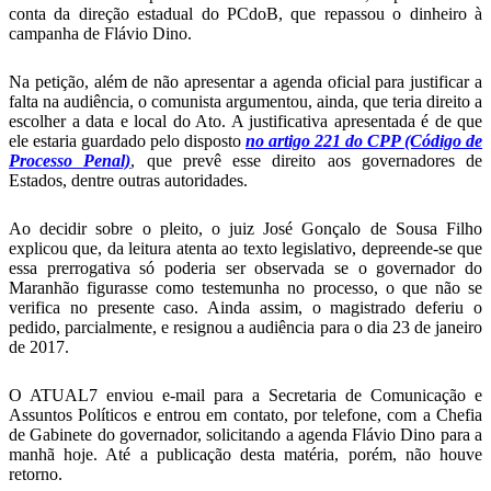
conta da direção estadual do PCdoB, que repassou o dinheiro à
campanha de Flávio Dino.
Na petição, além de não apresentar a agenda oficial para justificar a
falta na audiência, o comunista argumentou, ainda, que teria direito a
escolher a data e local do Ato. A justificativa apresentada é de que
ele estaria guardado pelo disposto
no artigo 221 do CPP (Código de
Processo Penal)
, que prevê esse direito aos governadores de
Estados, dentre outras autoridades.
Ao decidir sobre o pleito, o juiz José Gonçalo de Sousa Filho
explicou que, da leitura atenta ao texto legislativo, depreende-se que
essa prerrogativa só poderia ser observada se o governador do
Maranhão figurasse como testemunha no processo, o que não se
verifica no presente caso. Ainda assim, o magistrado deferiu o
pedido, parcialmente, e resignou a audiência para o dia 23 de janeiro
de 2017.
O ATUAL7 enviou e-mail para a Secretaria de Comunicação e
Assuntos Políticos e entrou em contato, por telefone, com a Chefia
de Gabinete do governador, solicitando a agenda Flávio Dino para a
manhã hoje. Até a publicação desta matéria, porém, não houve
retorno.