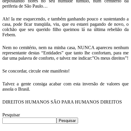
depositando flores no seu humilde túmulo, num cemitério da
periferia de São Paulo…
Ah! Ia me esquecendo, e também ganhando pouco e sustentando a
casa, pode ficar tranqüila, viu, que eu estarei pagando de novo, o
colchão que seu querido filho queimou lá na última rebelião da
Febem.
Nem no cemitério, nem na minha casa, NUNCA apareceu nenhum
representante destas “Entidades” que tanto lhe confortam, para me
dar uma palavra de conforto, e talvez me indicar:”Os meus direitos”!
Se concordar, circule este manifesto!
Talvez a gente consiga acabar com esta inversão de valores que
assola o Brasil.
DIREITOS HUMANOS SÃO PARA HUMANOS DIREITOS
Pesquisar
Pesquisar