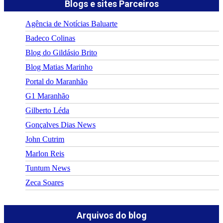
Blogs e sites Parceiros
Agência de Notícias Baluarte
Badeco Colinas
Blog do Gildásio Brito
Blog Matias Marinho
Portal do Maranhão
G1 Maranhão
Gilberto Léda
Gonçalves Dias News
John Cutrim
Marlon Reis
Tuntum News
Zeca Soares
Arquivos do blog