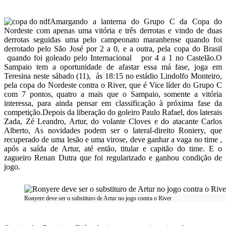
Telegram
Amargando a lanterna do Grupo C da Copa do
Nordeste com apenas uma vitória e três derrotas e vindo de duas
derrotas seguidas uma pelo campeonato maranhense quando foi
derrotado pelo São José por 2 a 0, e a outra, pela copa do Brasil
quando foi goleado pelo Internacional por 4 a 1 no Castelão.O
Sampaio tem a oportunidade de afastar essa má fase, joga em
Teresina neste sábado (11), ás 18:15 no estádio Lindolfo Monteiro,
pela copa do Nordeste contra o River, que é Vice líder do Grupo C
com 7 pontos, quatro a mais que o Sampaio, somente a vitória
interessa, para ainda pensar em classificação à próxima fase da
competição.Depois da liberação do goleiro Paulo Rafael, dos laterais
Zada, Zé Leandro, Artur, do volante Cloves e do atacante Carlos
Alberto, As novidades podem ser o lateral-direito Roniery, que
recuperado de uma lesão e uma virose, deve ganhar a vaga no time ,
após a saída de Artur, até então, titular e capitão do time. E o
zagueiro Renan Dutra que foi regularizado e ganhou condição de
jogo.
Ronyere deve ser o substituro de Artur no jogo contra o River