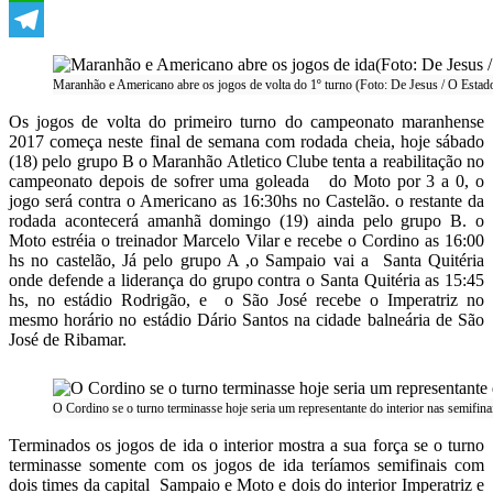
WhatsApp
Telegram
Maranhão e Americano abre os jogos de volta do 1º turno (Foto: De Jesus / O Estad
Os jogos de volta do primeiro turno do campeonato maranhense
2017 começa neste final de semana com rodada cheia, hoje sábado
(18) pelo grupo B o Maranhão Atletico Clube tenta a reabilitação no
campeonato depois de sofrer uma goleada do Moto por 3 a 0, o
jogo será contra o Americano as 16:30hs no Castelão. o restante da
rodada acontecerá amanhã domingo (19) ainda pelo grupo B. o
Moto estréia o treinador Marcelo Vilar e recebe o Cordino as 16:00
hs no castelão, Já pelo grupo A ,o Sampaio vai a Santa Quitéria
onde defende a liderança do grupo contra o Santa Quitéria as 15:45
hs, no estádio Rodrigão, e o São José recebe o Imperatriz no
mesmo horário no estádio Dário Santos na cidade balneária de São
José de Ribamar.
O Cordino se o turno terminasse hoje seria um representante do interior nas semifina
Terminados os jogos de ida o interior mostra a sua força se o turno
terminasse somente com os jogos de ida teríamos semifinais com
dois times da capital Sampaio e Moto e dois do interior Imperatriz e