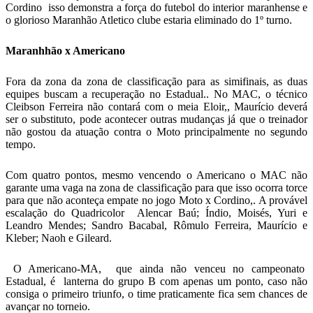
Cordino isso demonstra a força do futebol do interior maranhense e
o glorioso Maranhão Atletico clube estaria eliminado do 1º turno.
Maranhhão x Americano
Fora da zona da zona de classificação para as simifinais, as duas
equipes buscam a recuperação no Estadual.. No MAC, o técnico
Cleibson Ferreira não contará com o meia Eloir,, Maurício deverá
ser o substituto, pode acontecer outras mudanças já que o treinador
não gostou da atuação contra o Moto principalmente no segundo
tempo.
Com quatro pontos, mesmo vencendo o Americano o MAC não
garante uma vaga na zona de classificação para que isso ocorra torce
para que não aconteça empate no jogo Moto x Cordino,. A provável
escalação do Quadricolor Alencar Baú; Índio, Moisés, Yuri e
Leandro Mendes; Sandro Bacabal, Rômulo Ferreira, Maurício e
Kleber; Naoh e Gileard.
O Americano-MA, que ainda não venceu no campeonato
Estadual, é lanterna do grupo B com apenas um ponto, caso não
consiga o primeiro triunfo, o time praticamente fica sem chances de
avançar no torneio.