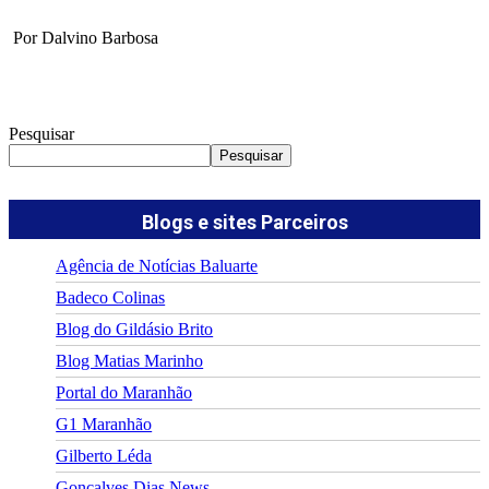
Por Dalvino Barbosa
Pesquisar
Pesquisar
Blogs e sites Parceiros
Agência de Notícias Baluarte
Badeco Colinas
Blog do Gildásio Brito
Blog Matias Marinho
Portal do Maranhão
G1 Maranhão
Gilberto Léda
Gonçalves Dias News