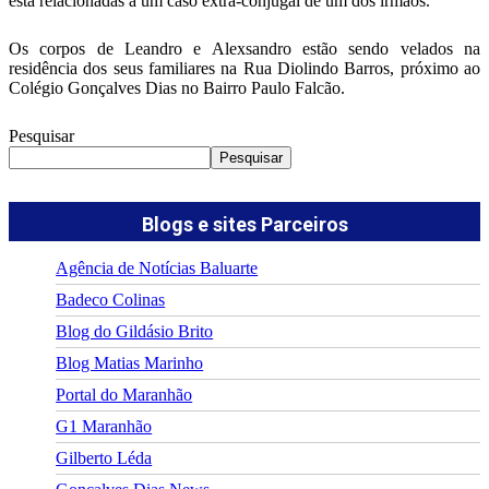
está relacionadas a um caso extra-conjugal de um dos irmãos.
Os corpos de Leandro e Alexsandro estão sendo velados na
residência dos seus familiares na Rua Diolindo Barros, próximo ao
Colégio Gonçalves Dias no Bairro Paulo Falcão.
Pesquisar
Pesquisar
Blogs e sites Parceiros
Agência de Notícias Baluarte
Badeco Colinas
Blog do Gildásio Brito
Blog Matias Marinho
Portal do Maranhão
G1 Maranhão
Gilberto Léda