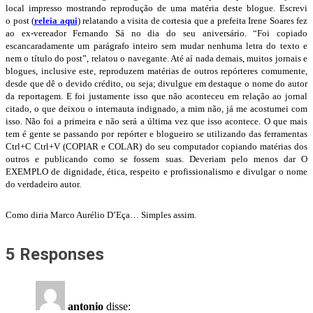
local impresso mostrando reprodução de uma matéria deste blogue. Escrevi
o post (
releia aqui
) relatando a visita de cortesia que a prefeita Irene Soares fez
ao ex-vereador Fernando Sá no dia do seu aniversário. “Foi copiado
escancaradamente um parágrafo inteiro sem mudar nenhuma letra do texto e
nem o título do post”, relatou o navegante. Até aí nada demais, muitos jornais e
blogues, inclusive este, reproduzem matérias de outros repórteres comumente,
desde que dê o devido crédito, ou seja; divulgue em destaque o nome do autor
da reportagem. E foi justamente isso que não aconteceu em relação ao jornal
citado, o que deixou o internauta indignado, a mim não, já me acostumei com
isso. Não foi a primeira e não será a última vez que isso acontece. O que mais
tem é gente se passando por repórter e blogueiro se utilizando das ferramentas
Ctrl+C Ctrl+V (COPIAR e COLAR) do seu computador copiando matérias dos
outros e publicando como se fossem suas. Deveriam pelo menos dar O
EXEMPLO de dignidade, ética, respeito e profissionalismo e divulgar o nome
do verdadeiro autor.
Como diria Marco Aurélio D’Eça… Simples assim.
5 Responses
antonio
disse: