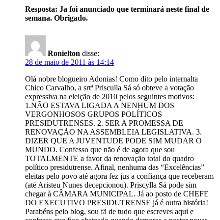
Resposta: Ja foi anunciado que terminará neste final de
semana. Obrigado.
Ronielton
disse:
28 de maio de 2011 às 14:14
Olá nobre blogueiro Adonias! Como dito pelo internalta
Chico Carvalho, a srtª Prisculla Sá só obteve a votação
expressiva na eleição de 2010 pelos seguintes motivos:
1.NÃO ESTAVA LIGADA A NENHUM DOS
VERGONHOSOS GRUPOS POLÍTICOS
PRESIDUTRENSES. 2. SER A PROMESSA DE
RENOVAÇÃO NA ASSEMBLEIA LEGISLATIVA. 3.
DIZER QUE A JUVENTUDE PODE SIM MUDAR O
MUNDO. Confesso que não é de agora que sou
TOTALMENTE a favor da renovação total do quadro
político presidutrense. Afinal, nenhuma das “Excelências”
eleitas pelo povo até agora fez jus a confiança que receberam
(até Aristeu Nunes decepcionou). Priscylla Sá pode sim
chegar à CÂMARA MUNICIPAL. Já ao posto de CHEFE
DO EXECUTIVO PRESIDUTRENSE já é outra história!
Parabéns pelo blog, sou fã de tudo que escreves aqui e