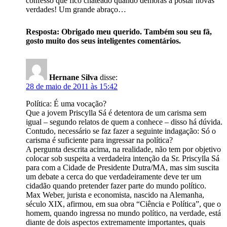
confesso que fico chateado quando demoras a postar novas
verdades! Um grande abraço…
Resposta: Obrigado meu querido. Também sou seu fã,
gosto muito dos seus inteligentes comentários.
Hernane Silva
disse:
28 de maio de 2011 às 15:42
Política: É uma vocação?
Que a jovem Priscylla Sá é detentora de um carisma sem
igual – segundo relatos de quem a conhece – disso há dúvida.
Contudo, necessário se faz fazer a seguinte indagação: Só o
carisma é suficiente para ingressar na política?
A pergunta descrita acima, na realidade, não tem por objetivo
colocar sob suspeita a verdadeira intenção da Sr. Priscylla Sá
para com a Cidade de Presidente Dutra/MA, mas sim suscita
um debate a cerca do que verdadeiramente deve ter um
cidadão quando pretender fazer parte do mundo político.
Max Weber, jurista e economista, nascido na Alemanha,
século XIX, afirmou, em sua obra “Ciência e Política”, que o
homem, quando ingressa no mundo político, na verdade, está
diante de dois aspectos extremamente importantes, quais