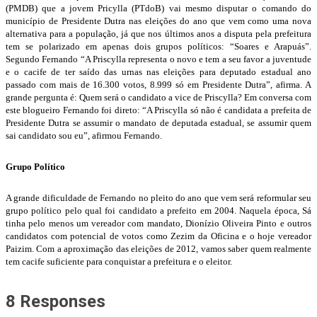
(PMDB) que a jovem Pricylla (PTdoB) vai mesmo disputar o comando do
município de Presidente Dutra nas eleições do ano que vem como uma nova
alternativa para a população, já que nos últimos anos a disputa pela prefeitura
tem se polarizado em apenas dois grupos políticos: “Soares e Arapuás”.
Segundo Fernando “A Priscylla representa o novo e tem a seu favor a juventude
e o cacife de ter saído das urnas nas eleições para deputado estadual ano
passado com mais de 16.300 votos, 8.999 só em Presidente Dutra”, afirma. A
grande pergunta é: Quem será o candidato a vice de Priscylla? Em conversa com
este blogueiro Fernando foi direto: “A Priscylla só não é candidata a prefeita de
Presidente Dutra se assumir o mandato de deputada estadual, se assumir quem
sai candidato sou eu”, afirmou Fernando.
Grupo Político
A grande dificuldade de Fernando no pleito do ano que vem será reformular seu
grupo político pelo qual foi candidato a prefeito em 2004. Naquela época, Sá
tinha pelo menos um vereador com mandato, Dionízio Oliveira Pinto e outros
candidatos com potencial de votos como Zezim da Oficina e o hoje vereador
Paizim. Com a aproximação das eleições de 2012, vamos saber quem realmente
tem cacife suficiente para conquistar a prefeitura e o eleitor.
8 Responses