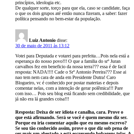
princípios, ideologia etc.
De qualquer sorte, torço para que ela, caso se candidate, faça
o que os dois grupos até então nunca fizeram, a saber: fazer
política pensando no bem-estar da população.
Luiz Antonio
disse:
30 de maio de 2011 às 13:12
Votei para Deputada e votarei para prefeita…Pois nela está a
esperança do nosso povo!!! O que a familia do srº Juran
carvalhos fez em beneficio da nossa terra??? essa é de facil
resposta: NADA!!!! Cade o Srº Antonio Pereira??? Esse ai
nao tem nem cara de anda em Presidente Dutra! Caro
Blogueiro, vc é conhecido por postar materias e depois
comentar nelas, com a intenção de gerar polêmica!!! Pare
com isso… Pois seu blog está ficando sem credibilidade, que
já não era lá grandes coisa!!!
Resposta: Deixa de ser idiota e canalha, cara. Prove o
que está afirmando. Será se você é quem mesmo diz ser.
Porque eu iria comentar aquilo que eu mesmo escrevo?
Se sou tão conhecido assim, prove o que diz sob pena de
ser mais um abestado a está escrevendo bobagens tolas. A